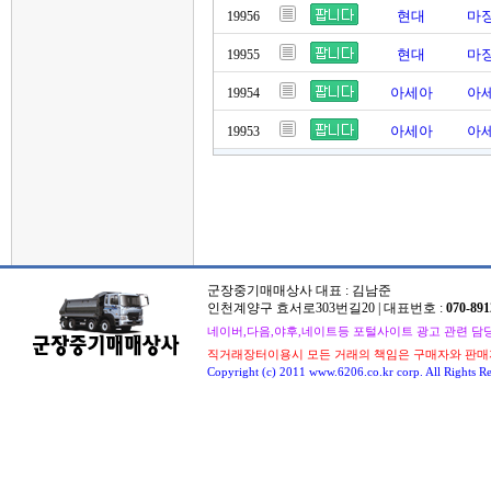
현대
마징
19956
현대
마징
19955
아세아
아세
19954
아세아
아세
19953
군장중기매매상사 대표 : 김남준
인천계양구 효서로303번길20 | 대표번호 :
070-891
네이버,다음,야후,네이트등 포털사이트 광고 관련 담당자 : 
직거래장터이용시 모든 거래의 책임은 구매자와 판매
Copyright (c) 2011 www.6206.co.kr corp. All Rights Re