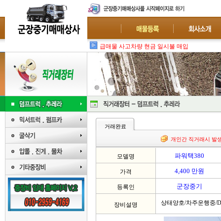
급매물 사고차량 현금 일시불 매입 : 폐차-수출
거래완료
개인간 직거래시 발
파워택380
모델명
4,400 만원
가격
군장중기
등록인
상태양호/차주운행중/D
장비설명