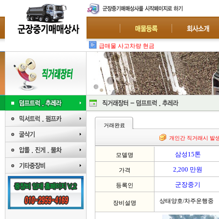
급매물 사고차량 현금 일시불 매입 : 폐차-수
거래완료
개인간 직거래시 발
삼성15톤
모델명
2,200 만원
가격
군장중기
등록인
상태양호/차주운행중
장비설명