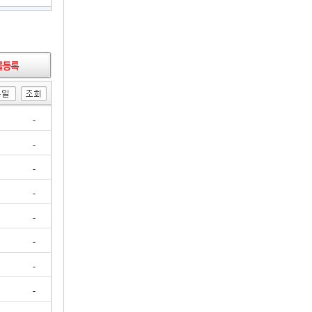
-
-
-
-
-
-
-
-