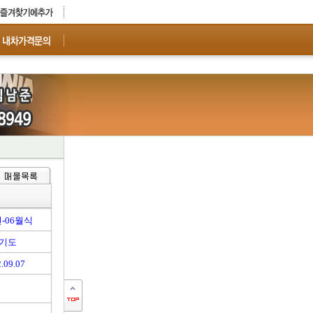
년-06월식
기도
.09.07