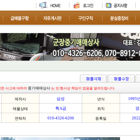
중기매매상사
생한 사고에 대하여
는 민/형사상 책임이 없음을 알려드립니다.
삼성
1995
제작사
년식
특A급
경
매물상태
위치
010-4326-6206
2022
연락처
등록일