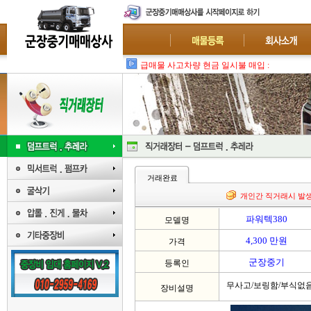
급매물 사고차량 현금 일시불 매입 : 폐차-수
거래완료
개인간 직거래시 발
파워텍380
모델명
4,300 만원
가격
군장중기
등록인
무사고/보링함/부식없음
장비설명