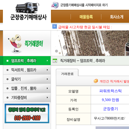
급매물 사고차량 현금 일시불 매입 : 폐차-수
거래완료
개인간 직거래시 발
파워트럭스틱
모델명
9,500 만원
가격
군장중기
등록인
무사고/78000천키로/
장비설명