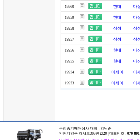
현대
마징
19960
현대
마징
19959
삼성
삼성
19958
삼성
삼성
19957
현대
마징
19956
현대
마징
19955
아세아
아세
19954
아세아
아세
19953
군장중기매매상사 대표 : 김남준
인천계양구 효서로303번길20 | 대표번호 :
070-891