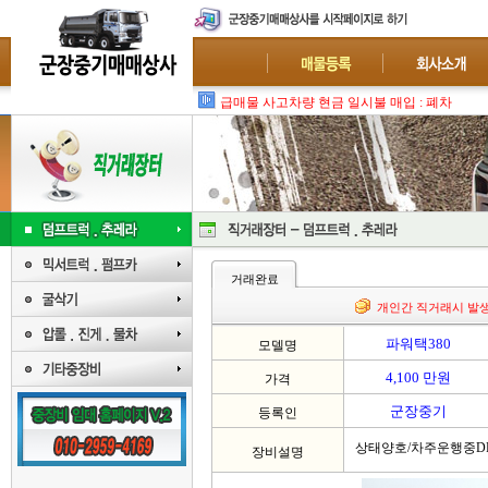
급매물 사고차량 현금 일시불 매입 : 폐차-수
거래완료
개인간 직거래시 발
파워택380
모델명
4,100 만원
가격
군장중기
등록인
상태양호/차주운행중D
장비설명