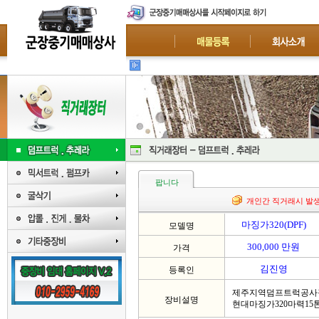
급매
팝니다
개인간 직거래시 발
마징가320(DPF)
모델명
300,000 만원
가격
김진영
등록인
제주지역덤프트럭공사
장비설명
현대마징가320마력15