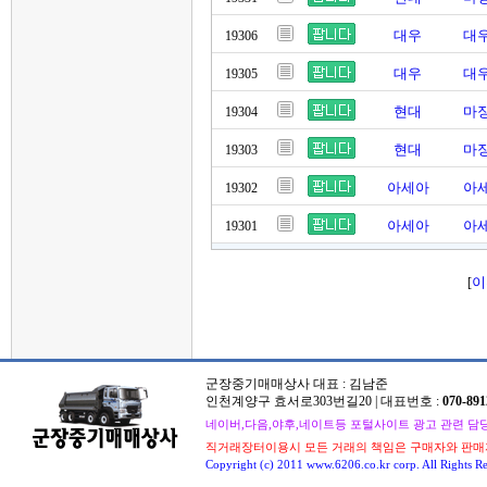
대우
대우
19306
대우
대우
19305
현대
마징
19304
현대
마징
19303
아세아
아세
19302
아세아
아세
19301
이
[
군장중기매매상사 대표 : 김남준
인천계양구 효서로303번길20 | 대표번호 :
070-891
네이버,다음,야후,네이트등 포털사이트 광고 관련 담당자 : 
직거래장터이용시 모든 거래의 책임은 구매자와 판매
Copyright (c) 2011 www.6206.co.kr corp. All Rights Re