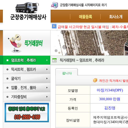
팝니다
개인간 직거래시 발
마징가340(DPF)
모델명
300,000 만원
가격
김진영
등록인
제주지역덤프트럭공사
장비설명
현대마징가340마력15