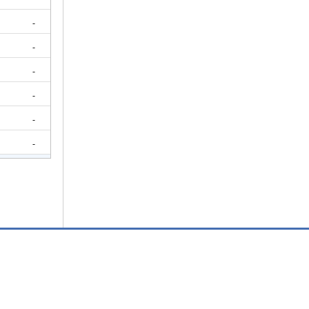
-
-
-
-
-
-