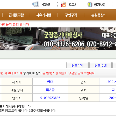
중기매매상사
생한 사고에 대하여
는 민/형사상 책임이 없음을 알려드립니다.
현대
1990
제작사
년식
특A급
제
매물상태
위치
01093923636
2024
연락처
등록일
포시에서공사장입니다.
톤 덤프트럭 입니다. 1990년3월식입니다.