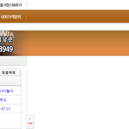
년-03월식
주도
.07.22