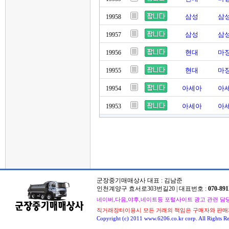
삼성
삼성
19958
삼성
삼성
19957
현대
마징
19956
현대
마징
19955
아세아
아세
19954
아세아
아세
19953
군장중기매매상사 대표 : 김남준
인천계양구 효서로303번길20 | 대표번호 :
070-891
네이버,다음,야후,네이트등 포털사이트 광고 관련 담당자 : 
직거래장터이용시 모든 거래의 책임은 구매자와 판매
Copyright (c) 2011 www.6206.co.kr corp. All Rights Re