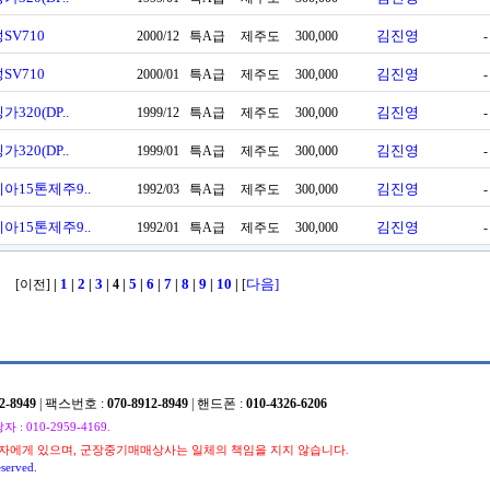
SV710
김진영
2000/12
특A급
제주도
300,000
-
SV710
김진영
2000/01
특A급
제주도
300,000
-
가320(DP..
김진영
1999/12
특A급
제주도
300,000
-
가320(DP..
김진영
1999/01
특A급
제주도
300,000
-
아15톤제주9..
김진영
1992/03
특A급
제주도
300,000
-
아15톤제주9..
김진영
1992/01
특A급
제주도
300,000
-
1
2
3
5
6
7
8
9
10
다음]
[이전]
|
|
|
| 4
|
|
|
|
|
|
|
[
2-8949
| 팩스번호 :
070-8912-8949
| 핸드폰 :
010-4326-6206
010-2959-4169.
자에게 있으며, 군장중기매매상사는 일체의 책임을 지지 않습니다.
served.