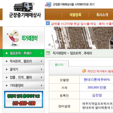
팝니다
개인간 직거래시 발
현대15톤제주90%
모델명
300,000 만원
가격
김진영
등록인
제주지역덤프트럭서귀
장비설명
현대트럭 몇마력흰색 15