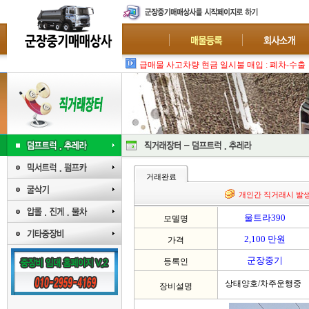
급매물 사고차량 현금 일시불 매입 : 폐차-수출
거래완료
개인간 직거래시 발
울트라390
모델명
2,100 만원
가격
군장중기
등록인
상태양호/차주운행중
장비설명