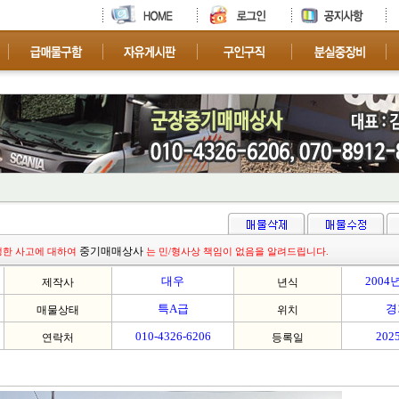
차량 문의 환영 합니다.
중기매매상사
생한 사고에 대하여
는 민/형사상 책임이 없음을 알려드립니다.
대우
2004
제작사
년식
특A급
경
매물상태
위치
010-4326-6206
2025
연락처
등록일