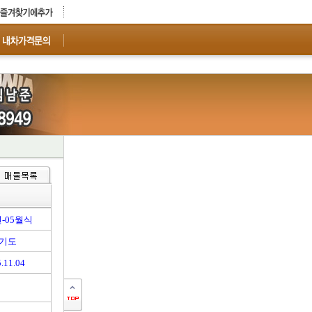
년-05월식
기도
.11.04