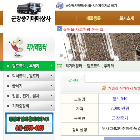
급매물 사고차량 현금 일시불 매입 :
팝니다
개인간 직거래시 발
볼보540
모델명
7,000 만원
가격
군장중기
등록인
무사고/82만주행/하독
장비설명