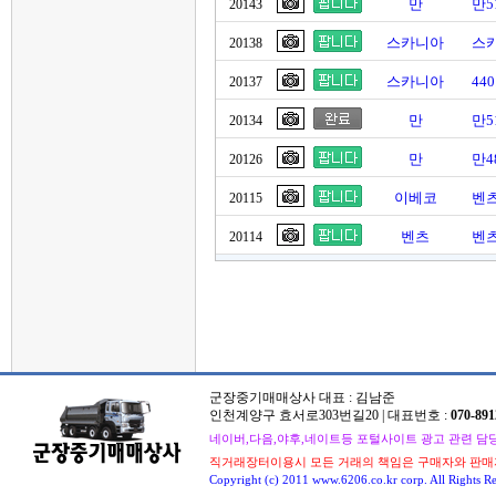
만
만5
20143
스카니아
스
20138
스카니아
44
20137
만
만5
20134
만
만4
20126
이베코
벤츠
20115
벤츠
벤츠
20114
군장중기매매상사 대표 : 김남준
인천계양구 효서로303번길20 | 대표번호 :
070-891
네이버,다음,야후,네이트등 포털사이트 광고 관련 담당자 : 
직거래장터이용시 모든 거래의 책임은 구매자와 판매
Copyright (c) 2011 www.6206.co.kr corp. All Rights Re