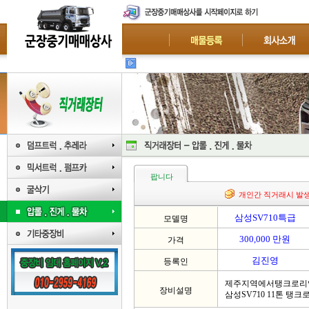
급매
팝니다
개인간 직거래시 발
삼성SV710특급
모델명
300,000 만원
가격
김진영
등록인
제주지역에서탱크로리
장비설명
삼성SV710 11톤 탱