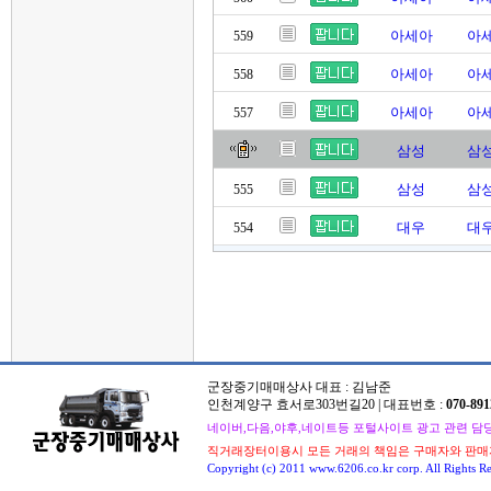
아세아
아세
559
아세아
아세
558
아세아
아세
557
삼성
삼성
삼성
삼성
555
대우
대우
554
군장중기매매상사 대표 : 김남준
인천계양구 효서로303번길20 | 대표번호 :
070-891
네이버,다음,야후,네이트등 포털사이트 광고 관련 담당자 : 
직거래장터이용시 모든 거래의 책임은 구매자와 판매
Copyright (c) 2011 www.6206.co.kr corp. All Rights Re