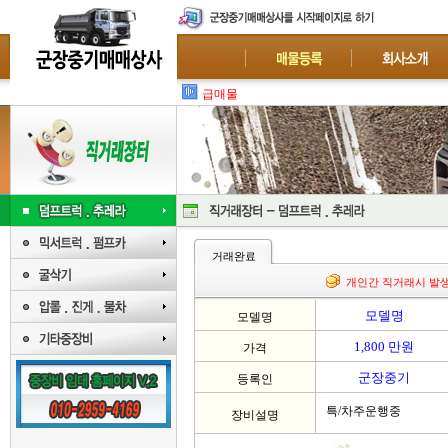
급매물 사고차량
거래완료
개인간 직거래시 발
모델명
모델명
1,800 만원
가격
군장중기
등록인
특/차주운행중
장비설명