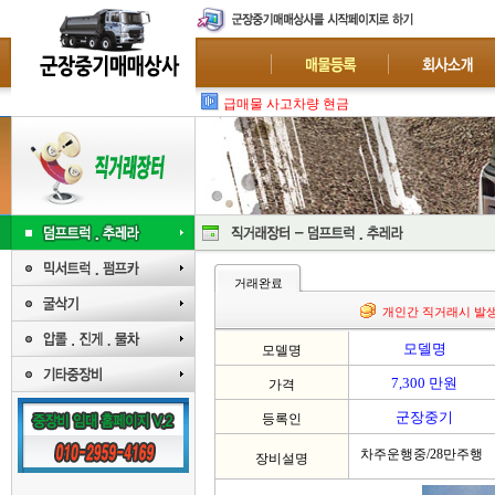
급매물 사고차량 현금 일시불 매입
거래완료
개인간 직거래시 발
모델명
모델명
7,300 만원
가격
군장중기
등록인
차주운행중/28만주행
장비설명