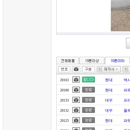
현대
액
20163
현대
파
20160
대우
프리
20133
대우
울트
20132
현대
파워
20125