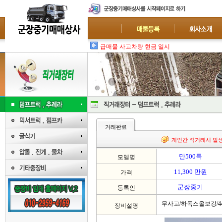
급매물 사고차량 현금 일시불 매입 : 폐차-수출
거래완료
개인간 직거래시 발
만500특
모델명
11,300 만원
가격
군장중기
등록인
무사고/하독스올보강/4
장비설명