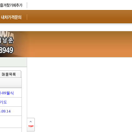
년-09월식
기도
.09.14