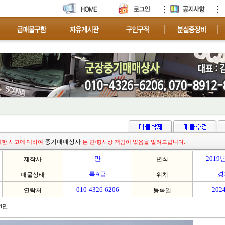
중기매매상사
생한 사고에 대하여
는 민/형사상 책임이 없음을 알려드립니다.
만
2019
제작사
년식
특A급
경
매물상태
위치
010-4326-6206
2024
연락처
등록일
4만