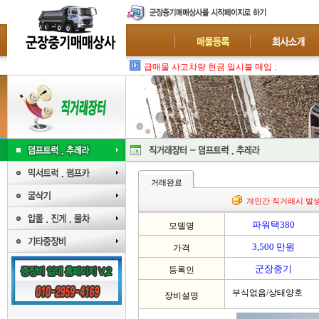
급매물 사고차량 현금 일시불 매입 : 폐차-수출
거래완료
개인간 직거래시 발
파워택380
모델명
3,500 만원
가격
군장중기
등록인
부식없음/상태양호
장비설명