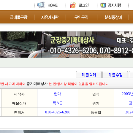
차량 문의 환영 합니다.
중기매매상사
생한 사고에 대하여
는 민/형사상 책임이 없음을 알려드립니다.
현대
2003
제작사
년식
특A급
경
매물상태
위치
010-4326-6206
2024
연락처
등록일