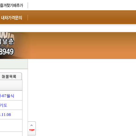
년-07월식
기도
.11.08