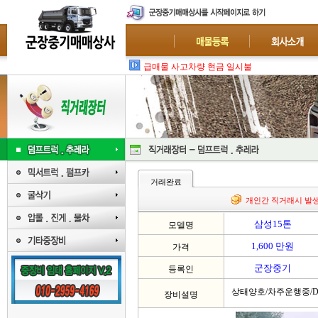
급매물 사고차량 현금 일시불 매입 : 폐차-수
거래완료
개인간 직거래시 발
삼성15톤
모델명
1,600 만원
가격
군장중기
등록인
상태양호/차주운행중/D
장비설명