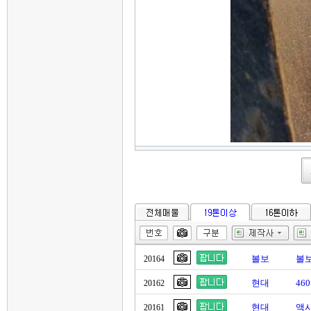
볼보
볼보
20164
현대
46
20162
현대
액시
20161