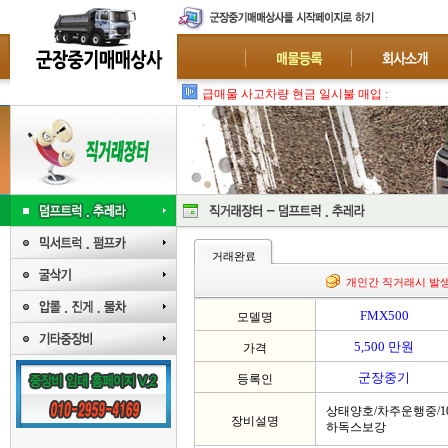
급매물 사고차량 현금 일시불 매입 : 폐차-수
거래완료
개인간 직거래시 발
FMX500
모델명
5,500 만원
가격
군장중기
등록인
상태양호/차주운행중/1
장비설명
하독스보강