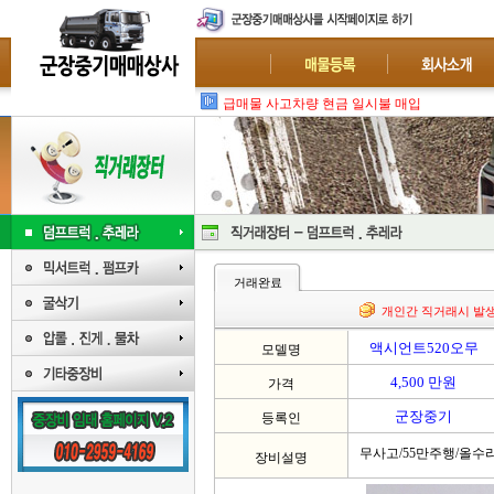
급매물 사고차량 현금 일시불 매입 : 폐차-수
거래완료
개인간 직거래시 발
액시언트520오무
모델명
4,500 만원
가격
군장중기
등록인
무사고/55만주행/올수
장비설명