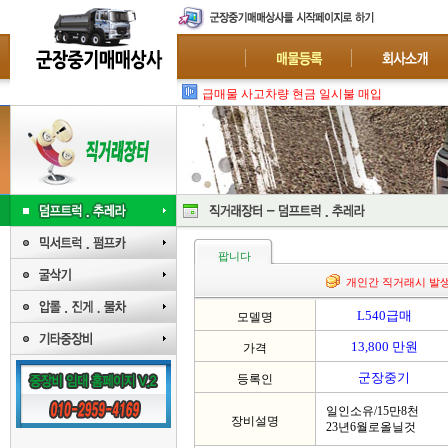
급매물 사고차량 현금 일시불 매입 : 폐차-수출
팝니다
개인간 직거래시 발
L540급매
모델명
13,800 만원
가격
군장중기
등록인
일인소유/15만8천
장비설명
23년6월로올닐것