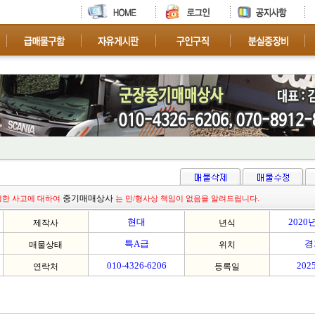
차
중기매매상사
생한 사고에 대하여
는 민/형사상 책임이 없음을 알려드립니다.
현대
2020
제작사
년식
특A급
경
매물상태
위치
010-4326-6206
2025
연락처
등록일