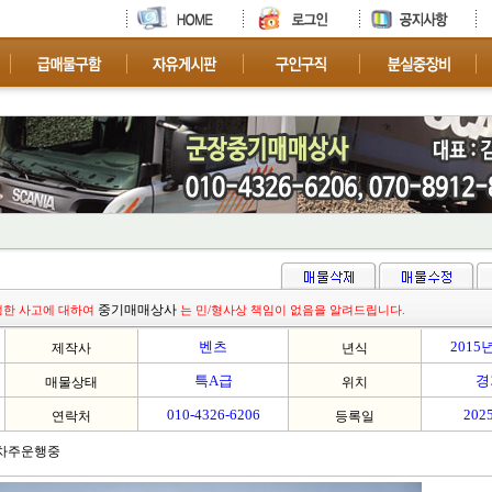
차량 문의 환영 합니
중기매매상사
생한 사고에 대하여
는 민/형사상 책임이 없음을 알려드립니다.
벤츠
2015
제작사
년식
특A급
경
매물상태
위치
010-4326-6206
2025
연락처
등록일
/차주운행중