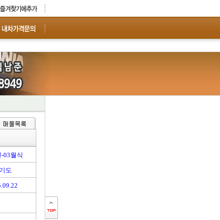
년-03월식
기도
.09.22