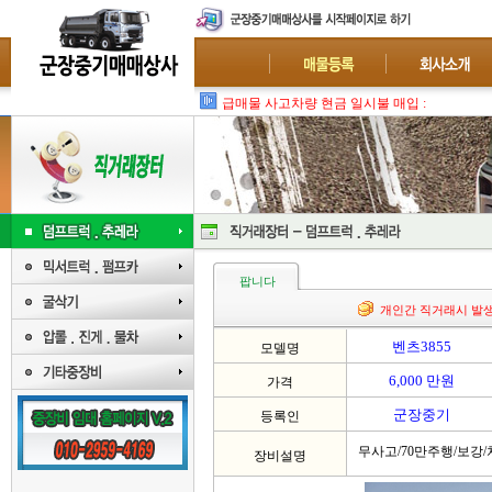
급매물 사고차량 현금 일시불 매입 : 폐차-수출
팝니다
개인간 직거래시 발
벤츠3855
모델명
6,000 만원
가격
군장중기
등록인
무사고/70만주행/보강
장비설명