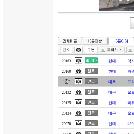
현대
액
20163
현대
파
20160
대우
프리
대우
울트
20132
현대
파워
20125
대우
울트
20124
현대
43
20078