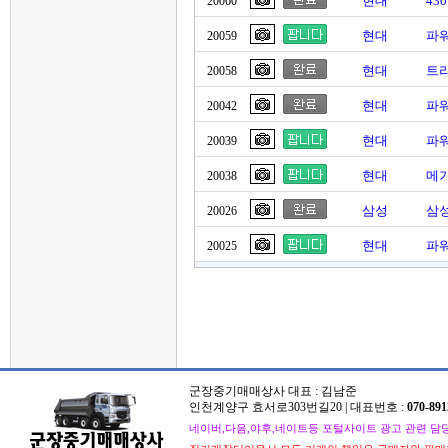
현대
43
20060
현대
파워
20059
현대
트라
20058
현대
파
20042
현대
파
20039
현대
메가
20038
삼성
삼성
20026
현대
파워
20025
군장중기매매상사 대표 : 김남준
인천계양구 효서로303번길20 | 대표번호 :
070-891
네이버,다음,야후,네이트등 포털사이트 광고 관련 담당자 : 