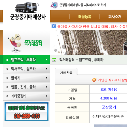
급매물 사고차량 현금 일시불 매입 : 폐차-수출
거래완료
개인간 직거래시 발
프리마410
모델명
4,300 만원
가격
군장중기
등록인
상태양호/차주운행중
장비설명