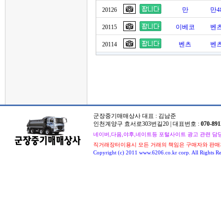
만
만4
20126
이베코
벤츠
20115
벤츠
벤츠
20114
군장중기매매상사 대표 : 김남준
인천계양구 효서로303번길20 | 대표번호 :
070-891
네이버,다음,야후,네이트등 포털사이트 광고 관련 담당자 : 
직거래장터이용시 모든 거래의 책임은 구매자와 판매
Copyright (c) 2011 www.6206.co.kr corp. All Rights Re