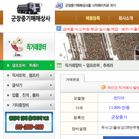
급매물 사고차량 현금 일시불 매입 : 폐차-수출
거래완료
개인간 직거래시 발
만510
모델명
11,800 만원
가격
군장중기
등록인
무사고/올보강/28만주
장비설명