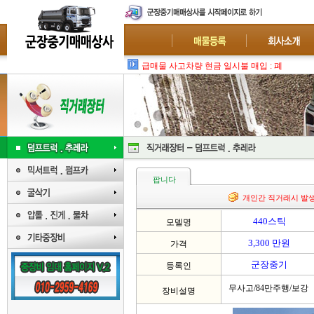
급매물 사고차량 현금 일시불 매입 : 폐차-수출
팝니다
개인간 직거래시 발
440스틱
모델명
3,300 만원
가격
군장중기
등록인
무사고/84만주행/보강
장비설명