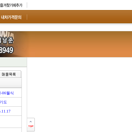
년-06월식
기도
.11.17