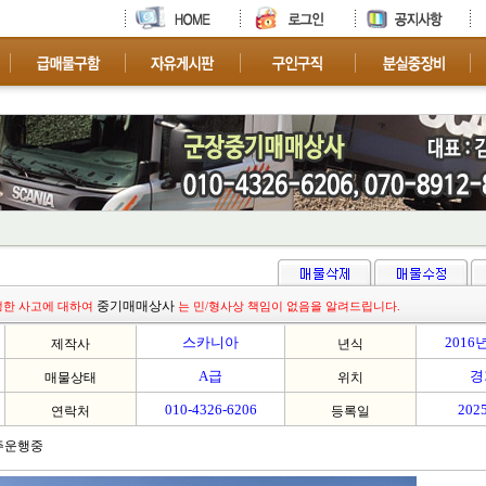
차량 문의 환영
중기매매상사
생한 사고에 대하여
는 민/형사상 책임이 없음을 알려드립니다.
스카니아
2016
제작사
년식
A급
경
매물상태
위치
010-4326-6206
2025
연락처
등록일
주운행중