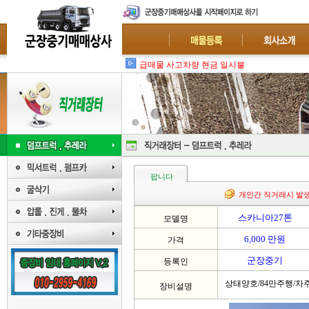
급매물 사고차량 현금 일시불 매입 : 폐차-수출
팝니다
개인간 직거래시 발
스카니아27톤
모델명
6,000 만원
가격
군장중기
등록인
상태양호/84만주행/차
장비설명