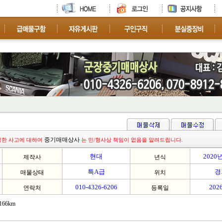
차량 문의 환영 합니다.
중기매매상사
생한 사고에 대하여
는 민/형사상 책임이 없음을 알려드립니다.
현대
2020
제작사
년식
특A급
경
매물상태
위치
010-4326-6206
2026
연락처
등록일
66km