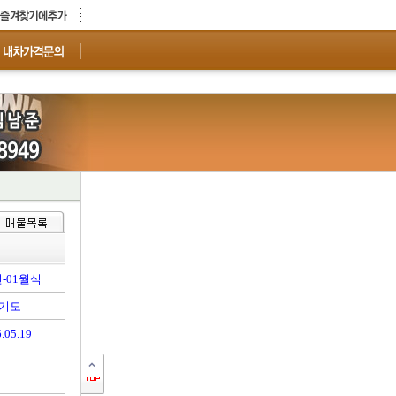
년-01월식
기도
.05.19