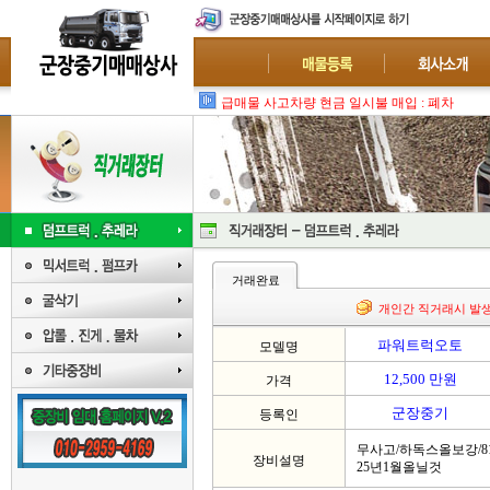
급매물 사고차량 현금 일시불 매입 : 폐차-수출
거래완료
개인간 직거래시 발
파워트럭오토
모델명
12,500 만원
가격
군장중기
등록인
무사고/하독스올보강/81
장비설명
25년1월올닐것