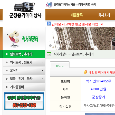
급매물 사고차량 현금 일시불 매입 : 폐차-수출
팝니다
개인간 직거래시 발
액시언트540오무
모델명
4,600 만원
가격
군장중기
등록인
무사고/보강/86만주행
장비설명