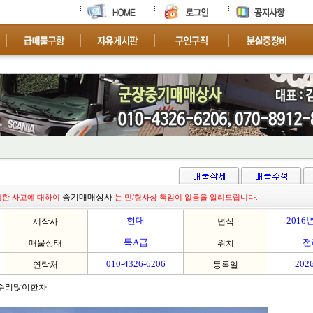
차량 문의 환영 합니다
중기매매상사
생한 사고에 대하여
는 민/형사상 책임이 없음을 알려드립니다.
현대
2016
제작사
년식
특A급
전
매물상태
위치
010-4326-6206
2026
연락처
등록일
/수리많이한차