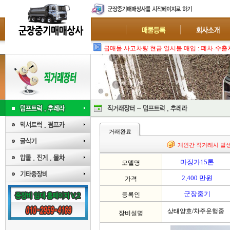
급매물 사고차량 현금 일시불 매입 : 폐차-수출
거래완료
개인간 직거래시 발
마징가15톤
모델명
2,400 만원
가격
군장중기
등록인
상태양호/차주운행중
장비설명