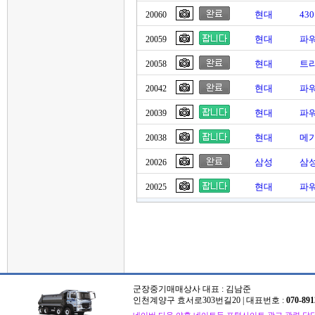
현대
43
20060
현대
파워
20059
현대
트라
20058
현대
파
20042
현대
파
20039
현대
메가
20038
삼성
삼성
20026
현대
파워
20025
군장중기매매상사 대표 : 김남준
인천계양구 효서로303번길20 | 대표번호 :
070-891