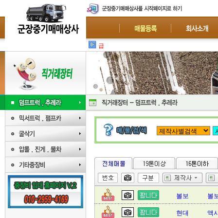
급매물 사고차량
볼보
볼보
현대
액