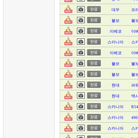
대우
프리
볼보
볼보
이베코
이베
스카니아
스카
이베코
이베
볼보
볼보
볼보
볼보
현대
파
현대
액시
스카니아
R5
스카니아
49
스카니아
스