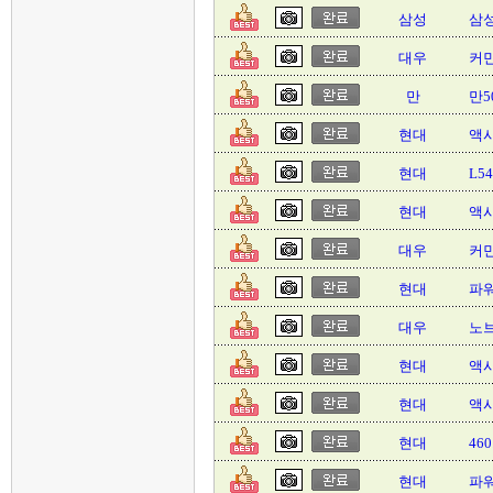
삼성
삼성
대우
커민
만
만5
현대
액시
현대
L5
현대
액시
대우
커민
현대
파워
대우
노브
현대
액시
현대
액시
현대
46
현대
파워