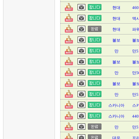
현대
46
현대
액시
현대
파
볼보
볼보
만
만5
볼보
볼보
만
만5
볼보
볼보
만
만5
스카니아
스
스카니아
44
만
만5
대우
프리