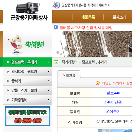
급매물 사고차량 현금 일시불 매입 : 폐차-수출
거래완료
개인간 직거래시 발
볼보440
모델명
3,400 만원
가격
군장중기
등록인
상태양호/밋션수리/아
장비설명