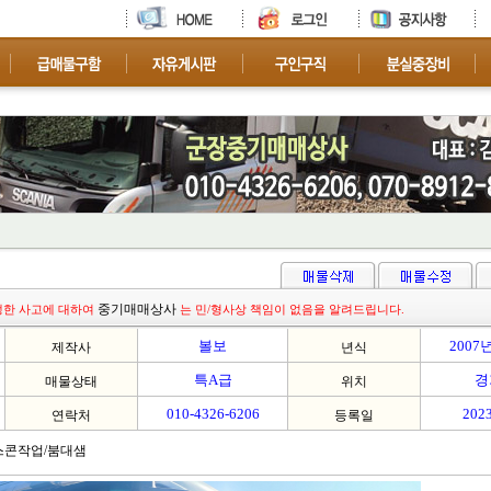
차량 문의 환영
중기매매상사
생한 사고에 대하여
는 민/형사상 책임이 없음을 알려드립니다.
볼보
2007
제작사
년식
특A급
경
매물상태
위치
010-4326-6206
2023
연락처
등록일
스콘작업/붐대샘