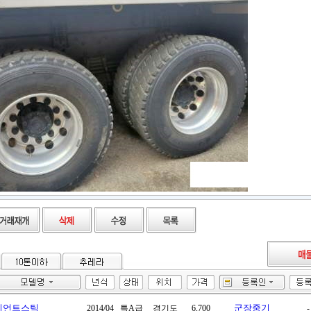
시언트스틱
군장중기
2014/04
특A급
경기도
6,700
-