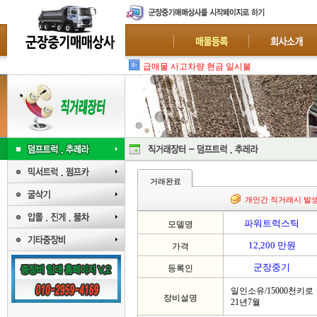
급매물 사고차량 현금 일시불 매입 : 폐차-수출
거래완료
개인간 직거래시 발
파워트럭스틱
모델명
12,200 만원
가격
군장중기
등록인
일인소유/15000천키로
장비설명
21년7월