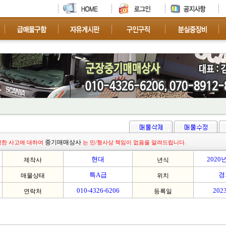
차량 문
중기매매상사
생한 사고에 대하여
는 민/형사상 책임이 없음을 알려드립니다.
현대
2020
제작사
년식
특A급
경
매물상태
위치
010-4326-6206
2023
연락처
등록일