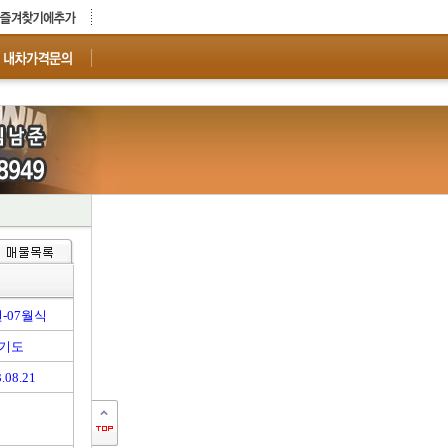
년-07월식
기도
.08.21