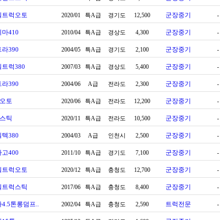
워트럭오토
군장중기
2020/01
특A급
경기도
12,500
-
마410
군장중기
2010/04
특A급
경상도
4,300
-
라390
군장중기
2004/05
특A급
경기도
2,100
-
트럭380
군장중기
2007/03
특A급
경상도
5,400
-
라390
군장중기
2004/06
A급
전라도
2,300
-
0오토
군장중기
2020/06
특A급
전라도
12,200
-
0스틱
군장중기
2020/11
특A급
전라도
10,500
-
텍380
군장중기
2004/03
A급
인천시
2,500
-
고400
군장중기
2011/10
특A급
경기도
7,100
-
워트럭오토
군장중기
2020/12
특A급
충청도
12,700
-
워트럭스틱
군장중기
2017/06
특A급
충청도
8,400
-
4.5톤롱덤프..
트럭전문
2002/04
특A급
충청도
2,590
-