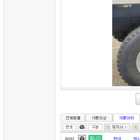
현대
액
20163